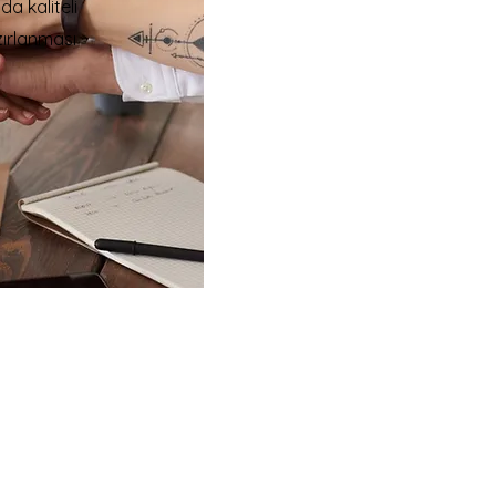
da kaliteli
azırlanması