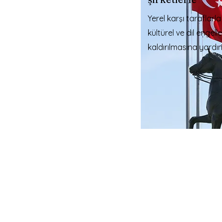
Yerel karşı taraflarla
kültürel ve dil engell
kaldırılmasına yardı