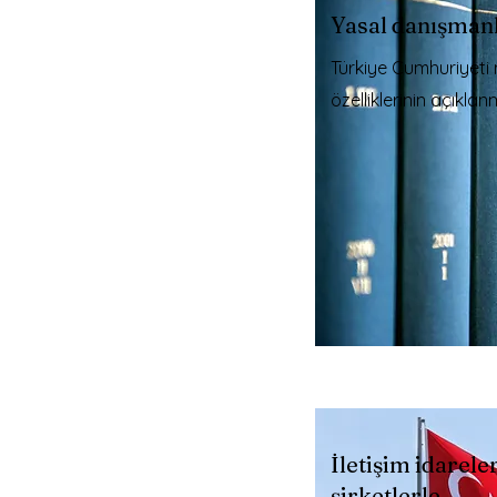
Yasal danışman
Türkiye Cumhuriyeti
özelliklerinin açıklan
İletişim idarele
şirketlerle