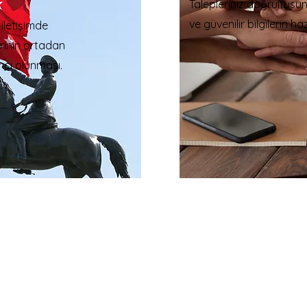
Talepleriniz doğrultusun
ve güvenilir bilgilerin h
 iletişimde
erinin ortadan
mcı olunması.