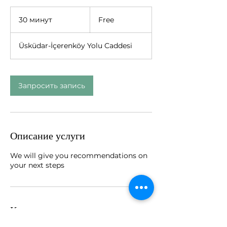
Free
30 минут
3
Free
0
м
Üsküdar-İçerenköy Yolu Caddesi
и
н
у
т
Запросить запись
Описание услуги
We will give you recommendations on
your next steps
Контакты