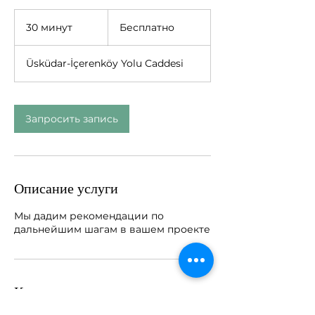
Бесплатно
30 минут
3
Бесплатно
0
м
Üsküdar-İçerenköy Yolu Caddesi
и
н
у
т
Запросить запись
Описание услуги
Мы дадим рекомендации по
дальнейшим шагам в вашем проекте
Контакты